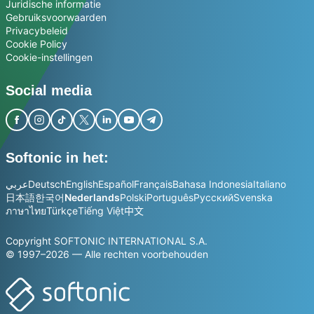
Juridische informatie
Gebruiksvoorwaarden
Privacybeleid
Cookie Policy
Cookie-instellingen
Social media
Softonic in het:
عربي
Deutsch
English
Español
Français
Bahasa Indonesia
Italiano
日本語
한국어
Nederlands
Polski
Português
Русский
Svenska
ภาษาไทย
Türkçe
Tiếng Việt
中文
Copyright SOFTONIC INTERNATIONAL S.A.
© 1997–2026 — Alle rechten voorbehouden