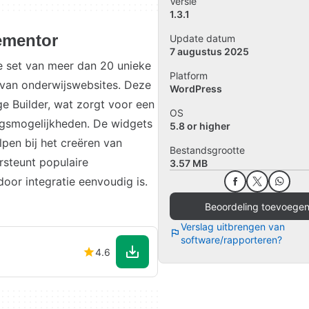
Versie
1.3.1
ementor
Update datum
7 augustus 2025
e set van meer dan 20 unieke
Platform
 van onderwijswebsites. Deze
WordPress
ge Builder, wat zorgt voor een
OS
ngsmogelijkheden. De widgets
5.8 or higher
pen bij het creëren van
Bestandsgrootte
rsteunt populaire
3.57 MB
oor integratie eenvoudig is.
Beoordeling toevoege
Verslag uitbrengen van
software/rapporteren?
4.6