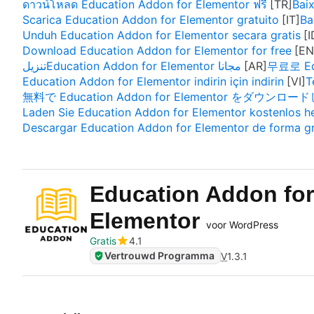
ดาวน์โหลด Education Addon for Elementor ฟรี
Bai
Scarica Education Addon for Elementor gratuito
Ba
Unduh Education Addon for Elementor secara gratis
Download Education Addon for Elementor for free
تنزيلEducation Addon for Elementor مجانا
무료로 Edu
Education Addon for Elementor indirin için indirin
T
無料で Education Addon for Elementor をダウン
Laden Sie Education Addon for Elementor kostenlos h
Descargar Education Addon for Elementor de forma gr
Education Addon for
Elementor
voor WordPress
Gratis
4.1
Vertrouwd Programma
V
1.3.1