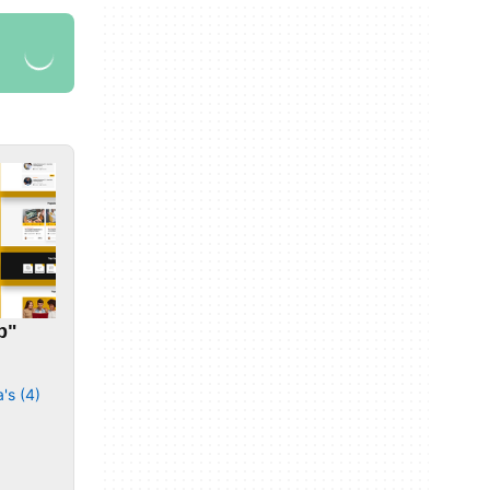
p"
's (4)