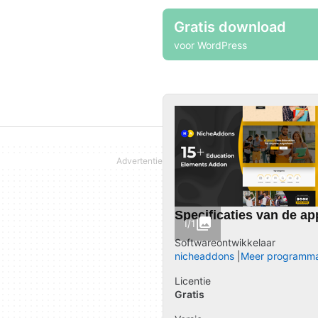
Gratis download
voor WordPress
Specificaties van de ap
1/1
Softwareontwikkelaar
nicheaddons
Meer programma
Licentie
Gratis